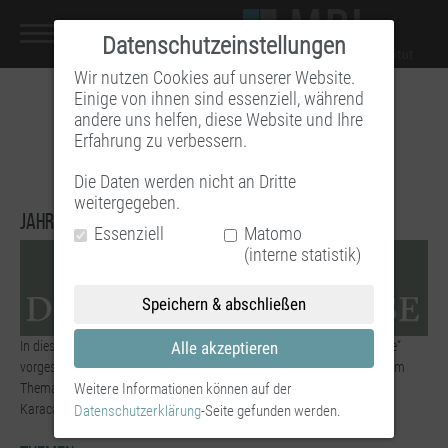
Datenschutzeinstellungen
Wir nutzen Cookies auf unserer Website.
Einige von ihnen sind essenziell, während
andere uns helfen, diese Website und Ihre
Erfahrung zu verbessern.
Die Daten werden nicht an Dritte
weitergegeben.
Jahrbuch der Psychoanalyse
Essenziell
Matomo
(interne statistik)
Speichern & abschließen
Alle akzeptieren
In diesen Podcasts werden Themen des „Jahrbuch der Psychoanalyse“
vorgestellt. Das Jahrbuch erscheint halbjährlich mit Beiträgen zu einem
Weitere Informationen können auf der
Thema. Unser Mitglied Uta Zeitzschel ist mit Bernd Nissen, Uta
Karacaoğlan und Wolfgang Hegener Mitherausgeberin.
Datenschutzerklärung
-Seite gefunden werden.