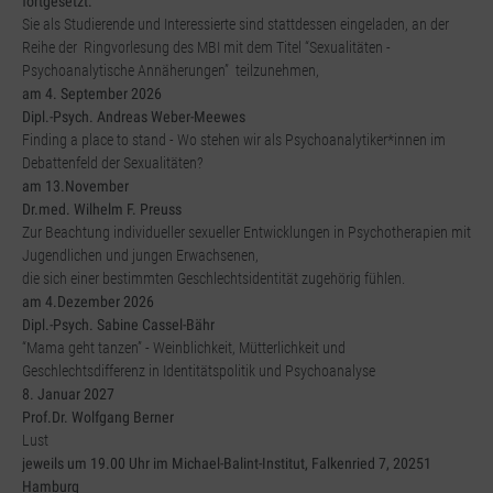
fortgesetzt.
Sie als Studierende und Interessierte sind stattdessen eingeladen, an der
Reihe der Ringvorlesung des MBI mit dem Titel “Sexualitäten -
Psychoanalytische Annäherungen” teilzunehmen,
am 4. September 2026
Dipl.-Psych. Andreas Weber-Meewes
Finding a place to stand - Wo stehen wir als Psychoanalytiker*innen im
Debattenfeld der Sexualitäten?
am 13.November
Dr.med. Wilhelm F. Preuss
Zur Beachtung individueller sexueller Entwicklungen in Psychotherapien mit
Jugendlichen und jungen Erwachsenen,
die sich einer bestimmten Geschlechtsidentität zugehörig fühlen.
am 4.Dezember 2026
Dipl.-Psych. Sabine Cassel-Bähr
“Mama geht tanzen” - Weinblichkeit, Mütterlichkeit und
Geschlechtsdifferenz in Identitätspolitik und Psychoanalyse
8. Januar 2027
Prof.Dr. Wolfgang Berner
Lust
jeweils um 19.00 Uhr im Michael-Balint-Institut, Falkenried 7, 20251
Hamburg