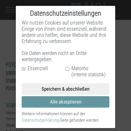
Datenschutzeinstellungen
Wir nutzen Cookies auf unserer Website.
Einige von ihnen sind essenziell, während
andere uns helfen, diese Website und Ihre
Erfahrung zu verbessern.
Die Daten werden nicht an Dritte
weitergegeben.
Psychoanalyse auf dem Heimweg
Essenziell
Matomo
Vortragsreihe für Schüler*innen der Oberstufe sowie
(interne statistik)
Studierende vorrangig aus den Studiengängen Medizin und
Speichern & abschließen
Psychologie sowie (Sozial-)Pädagogik.
Alle akzeptieren
Veranstaltungsort
Michael-Balint-Insitut, Falkenried 7, 20251 Hamburg,
Weitere Informationen können auf der
Termin: Freitags, 18:00 bis 19:30 Uhr
Datenschutzerklärung
-Seite gefunden werden.
Diese Reihe entfällt im WiSe 2026/2027 und wird im SoSe 2027