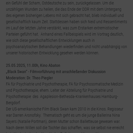
ein Gefühl der Scham, Ostdeutsche zu sein, zurückgelassen. Um die
unzähligen Wunden zu heilen, die das Ende der DDR mit dem Untergang
des eigenen bisherigen Lebens mit sich gebracht hat, blieb individuell und
gesellschaftlich kaum Zeit. Stattdessen haben sich Neid und Ressentiments
im Lauf der letzten Jahre verstärkt, was zum Erstarken extremistischer
Parteien geführt hat. Anhand eines Fallbeispiels wird im Vortrag deutlich,
wie sich diese gesellschaftlichen Entwicklungen auch in
psychoanalytischen Behandlungen wiederfinden und nicht unabhängig von
unserer historischen Entwicklung gesehen werden können.
25.05.2025, 11.00h, Kino Abaton
„Black Swan“ - Filmvorführung mit anschließender Diskussion
Moderation: Dr. Theo Piegler
FA für Psychiatrie und Psychotherapie, FA für Psychosomatische Medizin
und Psychotherapie, ehem. Leiter der Abteilung für Psychiatrie und
Psychotherapie des Agaplesion-Bethesda-Krankenhauses Hamburg-
Bergdorf.
Der US-amerikanische Film Black Swan kam 2010 in die Kinos. Regisseur
war Darren Aronofsky. Thematisch geht es um die junge Ballerina Nina
Sayers (Natalie Portman), deren Mutter schon Balletteuse gewesen war.
Nach deren Willen soll die Tochter das schaffen, was sie selbst nie erreicht