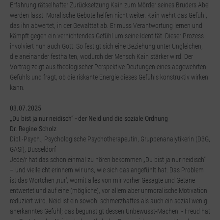
Erfahrung rätselhafter Zurücksetzung Kain zum Mörder seines Bruders Abel
werden lässt. Moralische Gebote helfen nicht weiter. Kain wehrt das Gefühl,
das ihn abwertet, in der Gewalttat ab. Er muss Verantwortung lernen und
kämpft gegen ein vernichtendes Gefühl um seine Identität. Dieser Prozess
involviert nun auch Gott. So festigt sich eine Beziehung unter Ungleichen,
die aneinander festhalten, wodurch der Mensch Kain stärker wird. Der
Vortrag zeigt aus theologischer Perspektive Deutungen eines abgewehrten
Gefühls und fragt, ob die riskante Energie dieses Gefühls konstruktiv wirken
kann.
03.07.2025
„Du bist ja nur neidisch“ - der Neid und die soziale Ordnung
Dr. Regine Scholz
Dipl.-Psych., Psychologische Psychotherapeutin, Gruppenanalytikerin (D3G,
GASI), Düsseldorf
Jede/r hat das schon einmal zu hören bekommen „Du bist ja nur neidisch“
– und vielleicht erinnern wir uns, wie sich das angefühlt hat. Das Problem
ist das Wörtchen ‚nur‘, womit alles von mir vorher Gesagte und Getane
entwertet und auf eine (mögliche), vor allem aber unmoralische Motivation
reduziert wird. Neid ist ein sowohl schmerzhaftes als auch ein sozial wenig
anerkanntes Gefühl; das begünstigt dessen Unbewusst-Machen. - Freud hat