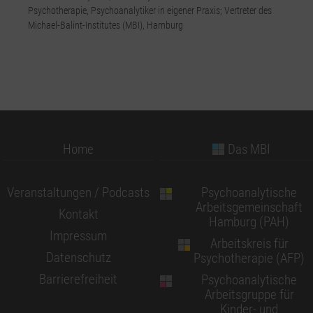
Psychotherapie, Psychoanalytiker in eigener Praxis; Vertreter des
Michael-Balint-Institutes (MBI), Hamburg
Home
Das MBI
Veranstaltungen / Podcasts
Psychoanalytische
Arbeitsgemeinschaft
Kontakt
Hamburg (PAH)
Impressum
Arbeitskreis für
Datenschutz
Psychotherapie (AFP)
Barrierefreiheit
Psychoanalytische
Arbeitsgruppe für
Kinder- und