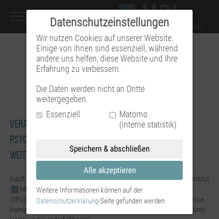
Datenschutzeinstellungen
Wir nutzen Cookies auf unserer Website.
Einige von ihnen sind essenziell, während
andere uns helfen, diese Website und Ihre
Erfahrung zu verbessern.
Die Daten werden nicht an Dritte
weitergegeben.
Essenziell
Matomo
Veranstaltungsreihe von fünf Hamburger
(interne statistik)
psychodynamisch-psychoanalytischen Aus- und
Speichern & abschließen
Weiterbildungsinstituten
Alle akzeptieren
Adolf-Ernst-Meyer-Institut für Psychotherapie (AEMI), Michael Balint-Institut
(
MBI
), Institut der Deutschen Psychoanalytischen Gesellschaft
Weitere Informationen können auf der
(DPG), Akademie für Psychotherapie, Psychosomatik und Psychoanalyse
Datenschutzerklärung
-Seite gefunden werden.
Hamburg (APH) und Institut für Psychotherapie des Universitätsklinikums