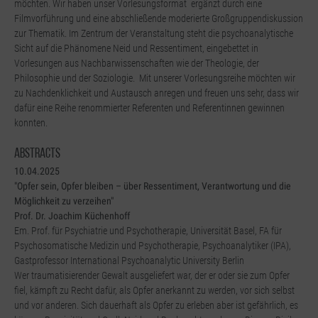
möchten. Wir haben unser Vorlesungsformat ergänzt durch eine
Filmvorführung und eine abschließende moderierte Großgruppendiskussion
zur Thematik. Im Zentrum der Veranstaltung steht die psychoanalytische
Sicht auf die Phänomene Neid und Ressentiment, eingebettet in
Vorlesungen aus Nachbarwissenschaften wie der Theologie, der
Philosophie und der Soziologie. Mit unserer Vorlesungsreihe möchten wir
zu Nachdenklichkeit und Austausch anregen und freuen uns sehr, dass wir
dafür eine Reihe renommierter Referenten und Referentinnen gewinnen
konnten.
Abstracts
10.04.2025
"Opfer sein, Opfer bleiben – über Ressentiment, Verantwortung und die
Möglichkeit zu verzeihen"
Prof. Dr. Joachim Küchenhoff
Em. Prof. für Psychiatrie und Psychotherapie, Universität Basel, FA für
Psychosomatische Medizin und Psychotherapie, Psychoanalytiker (IPA),
Gastprofessor International Psychoanalytic University Berlin
Wer traumatisierender Gewalt ausgeliefert war, der er oder sie zum Opfer
fiel, kämpft zu Recht dafür, als Opfer anerkannt zu werden, vor sich selbst
und vor anderen. Sich dauerhaft als Opfer zu erleben aber ist gefährlich, es