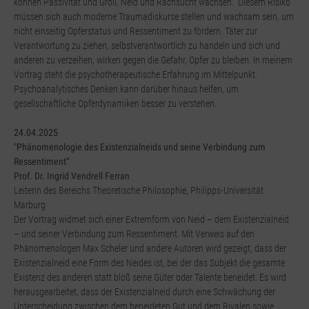
können Passivität und Groll, Neid und Rachsucht wachsen. Diesem Risiko
müssen sich auch moderne Traumadiskurse stellen und wachsam sein, um
nicht einseitig Opferstatus und Ressentiment zu fördern. Täter zur
Verantwortung zu ziehen, selbstverantwortlich zu handeln und sich und
anderen zu verzeihen, wirken gegen die Gefahr, Opfer zu bleiben. In meinem
Vortrag steht die psychotherapeutische Erfahrung im Mittelpunkt.
Psychoanalytisches Denken kann darüber hinaus helfen, um
gesellschaftliche Opferdynamiken besser zu verstehen.
24.04.2025
"Phänomenologie des Existenzialneids und seine Verbindung zum
Ressentiment“
Prof. Dr. Ingrid Vendrell Ferran
Leiterin des Bereichs Theoretische Philosophie, Philipps-Universität
Marburg
Der Vortrag widmet sich einer Extremform von Neid – dem Existenzialneid
– und seiner Verbindung zum Ressentiment. Mit Verweis auf den
Phänomenologen Max Scheler und andere Autoren wird gezeigt, dass der
Existenzialneid eine Form des Neides ist, bei der das Subjekt die gesamte
Existenz des anderen statt bloß seine Güter oder Talente beneidet. Es wird
herausgearbeitet, dass der Existenzialneid durch eine Schwächung der
Unterscheidung zwischen dem beneideten Gut und dem Rivalen sowie