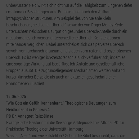
Unbewusster Neid wirkt sich nicht nur auf die Fähigkeit zum Eingehen tiefer
emotionaler Beziehungen aus. Er beeinflusst auch den Aufbau
intrapsychischer Strukturen. Am Beispiel des von Melanie Klein
beschriebenen „neidischen Über-Ich“ sowie der von Roger Money-Kyrle
untersuchten neidischen Usurpation gesunder Über-Ich-Anteile durch ein
megalomanes Ich werden unterschiedliche Über-Ich-Konstellationen
miteinander verglichen. Dabei unterscheidet sich das perverse Über-Ich
sowohl vom archaisch-grausamen als auch vom reifen und psychotischen
Über-Ich. Es ist weniger ich-zerstörerisch als ich-verführerisch, indem es
eine sogartige Wirkung auf bedürftige Ich-Anteile und gesellschaftliche
Gruppen ausübt. Die zugrundeliegenden Mechanismen werden anhand
kurzer klinischer Beispiele als auch an aktuellen gesellschaftlichen
Phänomenen illustriert.
19.06.2025
"Wie Gott ein Gefühl kennenlernt." Theologische Deutungen zum
Neidkonzept in Genesis 4
PD Dr. Annegret Reitz-Dinse
Evangelische Pastorin für die Seelsorge Asklepios-Klinik Altona, PD für
Praktische Theologie der Universität Hamburg
Was ist „Neid“ und wie entsteht er? Schon die Bibel beschreibt, dass die