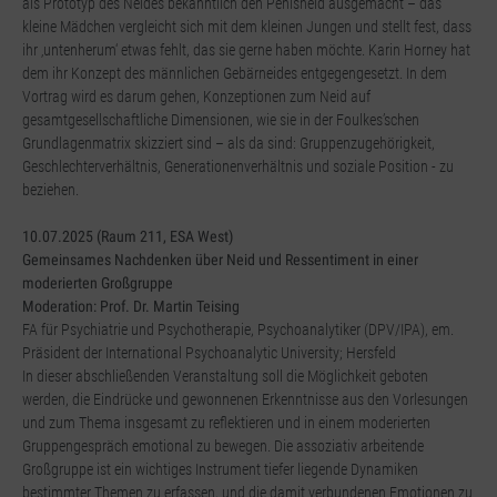
als Prototyp des Neides bekanntlich den Penisneid ausgemacht – das
kleine Mädchen vergleicht sich mit dem kleinen Jungen und stellt fest, dass
ihr ‚untenherum‘ etwas fehlt, das sie gerne haben möchte. Karin Horney hat
dem ihr Konzept des männlichen Gebärneides entgegengesetzt. In dem
Vortrag wird es darum gehen, Konzeptionen zum Neid auf
gesamtgesellschaftliche Dimensionen, wie sie in der Foulkes’schen
Grundlagenmatrix skizziert sind – als da sind: Gruppenzugehörigkeit,
Geschlechterverhältnis, Generationenverhältnis und soziale Position - zu
beziehen.
10.07.2025 (Raum 211, ESA West)
Gemeinsames Nachdenken über Neid und Ressentiment in einer
moderierten Großgruppe
Moderation: Prof. Dr. Martin Teising
FA für Psychiatrie und Psychotherapie, Psychoanalytiker (DPV/IPA), em.
Präsident der International Psychoanalytic University; Hersfeld
In dieser abschließenden Veranstaltung soll die Möglichkeit geboten
werden, die Eindrücke und gewonnenen Erkenntnisse aus den Vorlesungen
und zum Thema insgesamt zu reflektieren und in einem moderierten
Gruppengespräch emotional zu bewegen. Die assoziativ arbeitende
Großgruppe ist ein wichtiges Instrument tiefer liegende Dynamiken
bestimmter Themen zu erfassen, und die damit verbundenen Emotionen zu