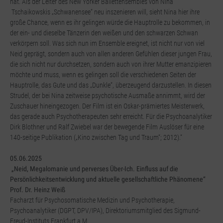
hat. Als der Leiter des New Yorker Ballettensembles von Nina
Tschaikowskis „Schwanensee“ neu inszenieren will, sieht Nina hier ihre
große Chance, wenn es ihr gelingen würde die Hauptrolle zu bekommen, in
der ein- und dieselbe Tänzerin den weißen und den schwarzen Schwan
verkörpern soll. Was sich nun im Ensemble ereignet, ist nicht nur von viel
Neid geprägt, sondern auch von allen anderen Gefühlen dieser jungen Frau,
die sich nicht nur durchsetzen, sondern auch von ihrer Mutter emanzipieren
möchte und muss, wenn es gelingen soll die verschiedenen Seiten der
Hauptrolle, das Gute und das „Dunkle“, überzeugend darzustellen. In diesen
Strudel, der bei Nina zeitweise psychotische Ausmaße annimmt, wird der
Zuschauer hineingezogen. Der Film ist ein Oskar-prämiertes Meisterwerk,
das gerade auch Psychotherapeuten sehr erreicht. Für die Psychoanalytiker
Dirk Blothner und Ralf Zwiebel war der bewegende Film Auslöser für eine
140-seitige Publikation („Kino zwischen Tag und Traum“; 2012).“
05.06.2025
„Neid, Megalomanie und perverses Über-Ich. Einfluss auf die
Persönlichkeitsentwicklung und aktuelle gesellschaftliche Phänomene“
Prof. Dr. Heinz Weiß
Facharzt für Psychosomatische Medizin und Psychotherapie,
Psychoanalytiker (DGPT, DPV/IPA), Direktoriumsmitglied des Sigmund-
Freud-Instituts Frankfurt a.M.