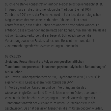
durch eine starke Konzentration auf den Neider selbst gekennzeichnet ist.
Im Anschluss an die phänomenologische Tradition (Biemel 1957,
Zambrano 1991) wird der Existenzialneid mit der Idee der ontologischen
Möglichkeiten des Menschen verbunden. D.h. der Neider denkt
kontrafaktisch, dass er das Leben des anderen hätte haben können. Er
entdeckt, dass er zwar der andere hätte sein können, nun aber der Rivale die
Art von Existenz verkörpert, die er begehrt. Schließlich werden die
Verbindung zwischen Existenzialneid und Ressentiment und damit
zusammenhängende Werteverschiebungen untersucht.
08.05.2025
„Neid und Ressentiment als Folgen von gesellschaftlichen
Transformationsprozessen in unseren psychoanalytischen Behandlungen“
Maria Johne
Dipl.-Psych., Kinderpsychotherapeutin, Psychoanalytikerin (DPV/IPA) in
eigener Praxis, Leipzig, ehem. Vorsitzende der DPV
Im Vortrag wird den Ursachen und dem Verdrängten, die das
wiedervereinigte Deutschland für viele Menschen im Osten, aber auch im
Westen mit sich brachte nachgegangen. Über die Auswirkungen der
Transformationszeit der 90er Jahre im Osten Deutschlands wird oft
geschwiegen. Das hat bei vielen Menschen, die im Osten geboren wurden,